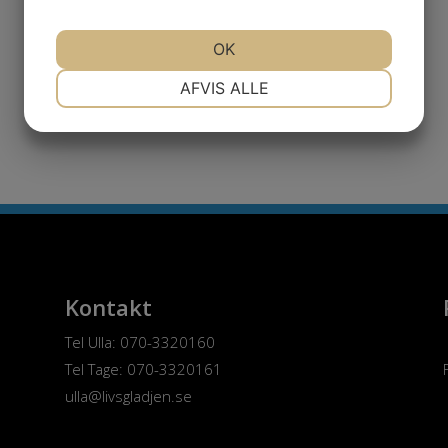
Kontakt
OK
Valpar på G
NØDVENDIGE
PRÆFERENCER
AFVIS ALLE
MARKETING
STATISTIK
Kontakt
Tel Ulla: 070-3320160
Tel Tage: 070-3320161
ulla@livsgladjen.se