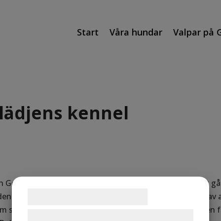
Start
Våra hundar
Valpar på 
glädjens kennel
en Golden från Livsglädjens kennel. Du är välkommen att gå
Samtykke til cookies
den från Livsglädjen. Här kan Du se Aktuell information av a
ska vara befriad från pekpinnar. Gruppen heter ”Golden fr
Vi og vores samarbejdspartnere bruger