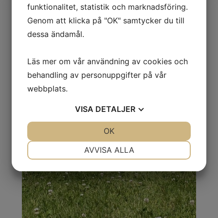
funktionalitet, statistik och marknadsföring.
Genom att klicka på "OK" samtycker du till
dessa ändamål.
Läs mer om vår användning av cookies och
behandling av personuppgifter på vår
webbplats.
VISA
DETALJER
JA
NEJ
OK
JA
NEJ
NÖDVÄNDIG
INSTÄLLNINGAR
AVVISA ALLA
JA
NEJ
JA
NEJ
MARKNADSFÖRING
STATISTIK