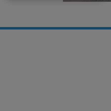


Kontakt
Valpar på G