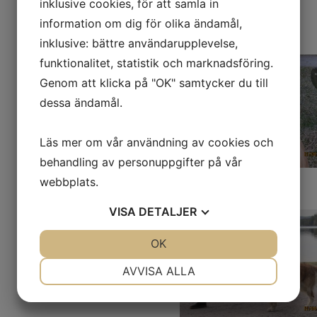
inklusive cookies, för att samla in
information om dig för olika ändamål,
inklusive: bättre användarupplevelse,
funktionalitet, statistik och marknadsföring.
Genom att klicka på "OK" samtycker du till
dessa ändamål.
Läs mer om vår användning av cookies och
behandling av personuppgifter på vår
webbplats.
VISA
DETALJER
JA
NEJ
OK
JA
NEJ
NÖDVÄNDIG
INSTÄLLNINGAR
AVVISA ALLA
JA
NEJ
JA
NEJ
MARKNADSFÖRING
STATISTIK